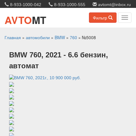
8-933-1000-042
8-933-1000-555
avtomt@inbox.ru
AVTO
MT
Фильтр
Toggl
navig
Главная
»
автомобили
»
BMW
»
760
»
№5008
BMW
760
, 2021
- 6.6 бензин,
автомат