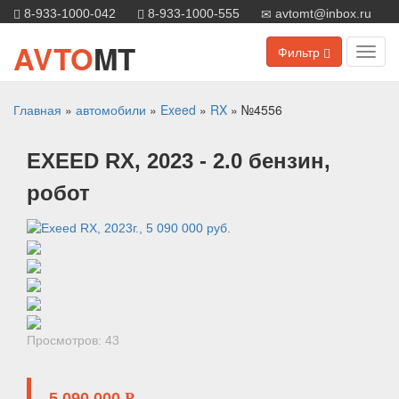
8-933-1000-042
8-933-1000-555
avtomt@inbox.ru
AVTO
MT
Фильтр
Toggl
navig
Главная
»
автомобили
»
Exeed
»
RX
»
№4556
EXEED
RX
, 2023
- 2.0 бензин,
робот
Просмотров: 43
5 090 000
P