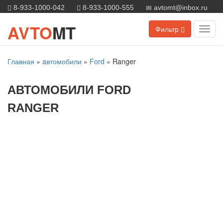
8-933-1000-042
8-933-1000-555
avtomt@inbox.ru
AVTO
MT
Фильтр
Toggl
navig
Главная
»
aвтомобили
»
Ford
»
Ranger
АВТОМОБИЛИ FORD
RANGER