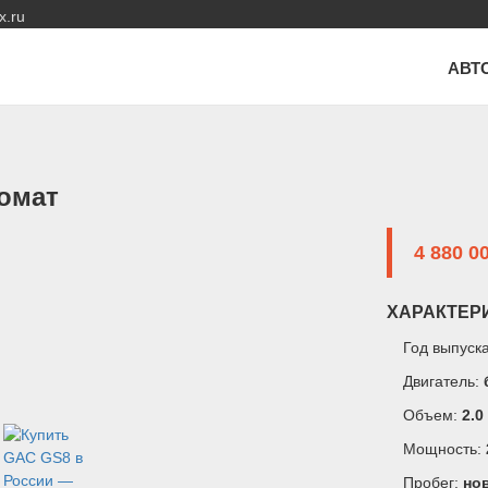
x.ru
АВТ
томат
4 880 0
ХАРАКТЕР
Год выпуск
Двигатель:
Объем:
2.0
Мощность:
Пробег:
но