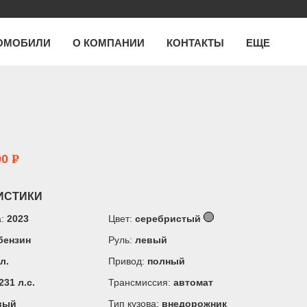
ОМОБИЛИ
О КОМПАНИИ
КОНТАКТЫ
ЕЩЕ
00
P
ИСТИКИ
а:
2023
Цвет:
серебристый
бензин
Руль:
левый
 л.
Привод:
полный
231 л.c.
Трансмиссия:
автомат
вый
Тип кузова:
внедорожник