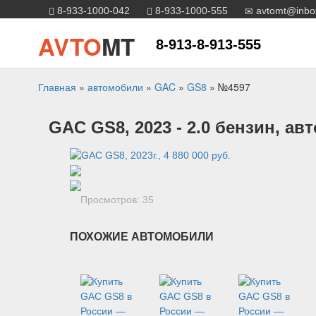
8-933-1000-042
8-933-1000-555
avtomt@inbo
AVTO
MT
8-913-8-913-555
Главная
»
автомобили
»
GAC
»
GS8
»
№4597
GAC
GS8
, 2023
- 2.0 бензин, ав
Просмотров: 35
ПОХОЖИЕ АВТОМОБИЛИ