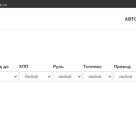
x.ru
АВТ
д до
КПП
Руль
Топливо
Привод