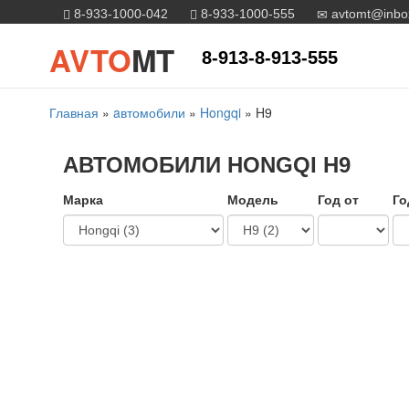
8-933-1000-042
8-933-1000-555
avtomt@inbo
AVTO
MT
8-913-8-913-555
Главная
»
aвтомобили
»
Hongqi
»
H9
АВТОМОБИЛИ HONGQI H9
Марка
Модель
Год от
Го