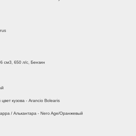
:
rus
6 см3, 650 л/с, Бензин
ый
цвет кузова - Arancio Bolearis
appa / Алькантара - Nero Age/Оранжевый