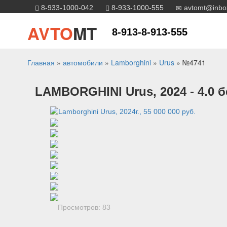
8-933-1000-042
8-933-1000-555
avtomt@inbo
AVTO
MT
8-913-8-913-555
Главная
»
автомобили
»
Lamborghini
»
Urus
»
№4741
LAMBORGHINI
Urus
, 2024
- 4.0 
Просмотров: 83