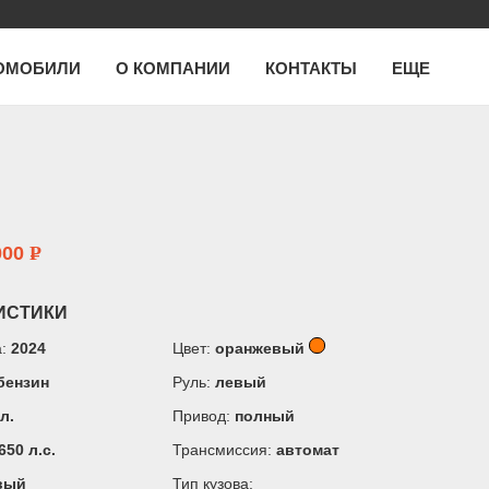
ОМОБИЛИ
О КОМПАНИИ
КОНТАКТЫ
ЕЩЕ
000
P
ИСТИКИ
а:
2024
Цвет:
оранжевый
бензин
Руль:
левый
 л.
Привод:
полный
650 л.c.
Трансмиссия:
автомат
вый
Тип кузова: