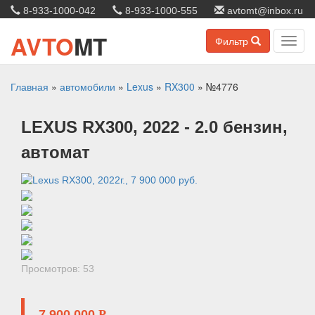
8-933-1000-042
8-933-1000-555
avtomt@inbox.ru
AVTO
MT
Фильтр
Toggl
navig
Главная
»
автомобили
»
Lexus
»
RX300
»
№4776
LEXUS
RX300
, 2022
- 2.0 бензин,
автомат
Просмотров: 53
7 900 000
P