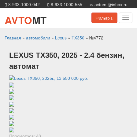
8-933-1000-042
8-933-1000-555
avtomt@inbox.ru
AVTO
MT
Фильтр
Toggl
navig
Главная
»
автомобили
»
Lexus
»
TX350
»
№4772
LEXUS
TX350
, 2025
- 2.4 бензин,
автомат
Просмотров: 48