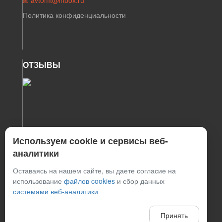
Политика конфиденциальности
ОТЗЫВЫ
Используем cookie и сервисы веб-
аналитики
Оставаясь на нашем сайте, вы даете согласие на
использование
файлов cookies
и сбор данных
системами веб-аналитики
Мы
используем файлы cookie
и
сервисы веб-аналитики
для персонализации сервисов и повышения удобства
пользования сайтом. Если вы не согласны на их
Принять