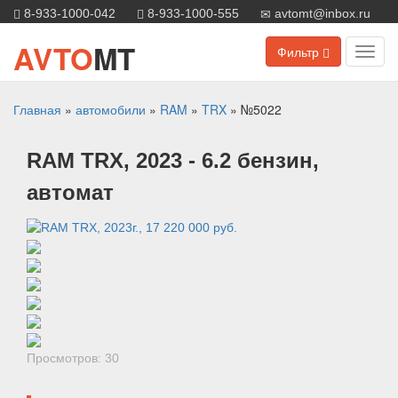
8-933-1000-042
8-933-1000-555
avtomt@inbox.ru
AVTO
MT
Фильтр
Toggl
navig
Главная
»
автомобили
»
RAM
»
TRX
»
№5022
RAM
TRX
, 2023
- 6.2 бензин,
автомат
Просмотров: 30