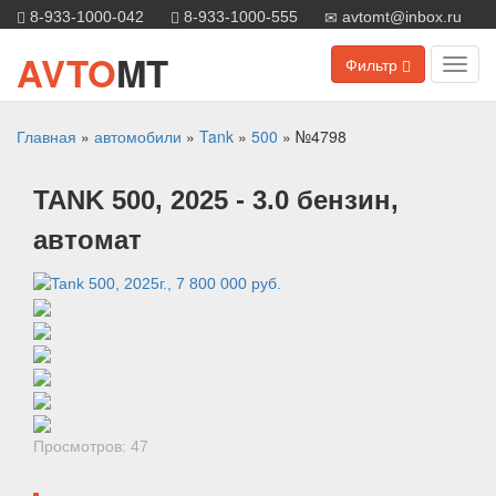
8-933-1000-042
8-933-1000-555
avtomt@inbox.ru
AVTO
MT
Фильтр
Toggl
navig
Главная
»
автомобили
»
Tank
»
500
»
№4798
TANK
500
, 2025
- 3.0 бензин,
автомат
Просмотров: 47