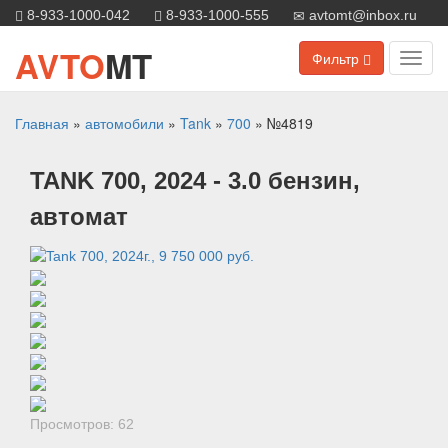
8-933-1000-042
8-933-1000-555
avtomt@inbox.ru
AVTO
MT
Фильтр
Toggl
navig
Главная
»
автомобили
»
Tank
»
700
»
№4819
TANK
700
, 2024
- 3.0 бензин,
автомат
Просмотров: 62