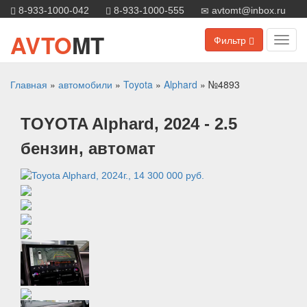
8-933-1000-042
8-933-1000-555
avtomt@inbox.ru
AVTO
MT
Фильтр
Toggl
navig
Главная
»
автомобили
»
Toyota
»
Alphard
»
№4893
TOYOTA
Alphard
, 2024
- 2.5
бензин, автомат