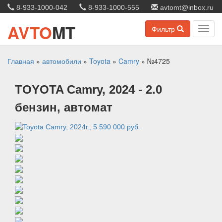
8-933-1000-042
8-933-1000-555
avtomt@inbox.ru
AVTO
MT
Фильтр
Toggl
navig
Главная
»
автомобили
»
Toyota
»
Camry
»
№4725
TOYOTA
Camry
, 2024
- 2.0
бензин, автомат