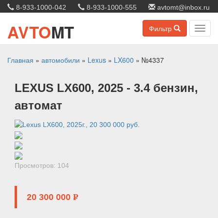
8-933-1000-042
8-933-1000-555
avtomt@inbox.ru
AVTO
MT
Фильтр
Toggl
navig
Главная
»
автомобили
»
Lexus
»
LX600
»
№4337
LEXUS
LX600
, 2025
- 3.4 бензин,
автомат
Просмотров: 104
20 300 000
P