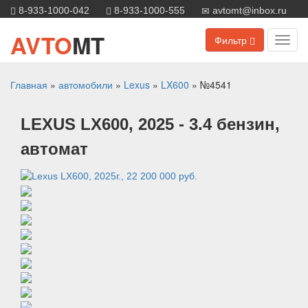
8-933-1000-042
8-933-1000-555
avtomt@inbox.ru
AVTO
MT
Фильтр
Toggl
navig
Главная
»
автомобили
»
Lexus
»
LX600
»
№4541
LEXUS
LX600
, 2025
- 3.4 бензин,
автомат