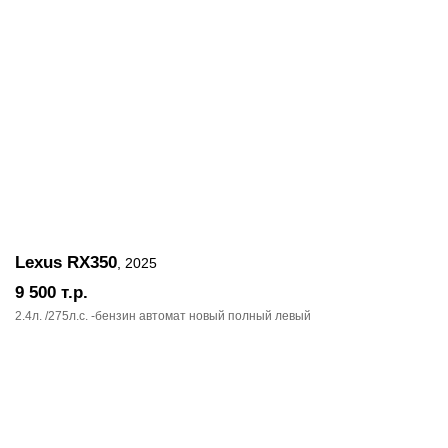
Lexus RX350
, 2025
9 500
т.р.
2.4л. /275л.c. -бензин автомат новый полный левый