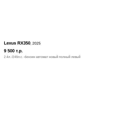
Lexus RX350
, 2025
9 500
т.р.
2.4л. /249л.c. -бензин автомат новый полный левый