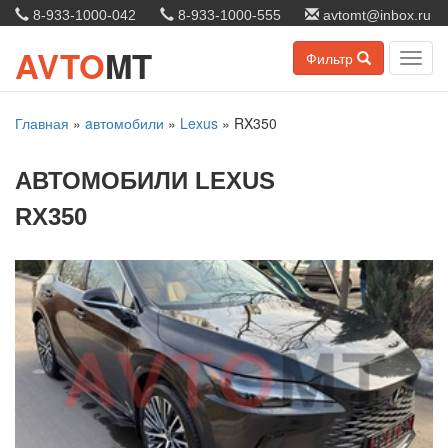
8-933-1000-042
8-933-1000-555
avtomt@inbox.ru
AVTO
MT
Фильтр
Toggl
navig
Главная
»
aвтомобили
»
Lexus
»
RX350
АВТОМОБИЛИ LEXUS
RX350