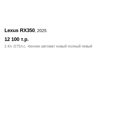
Lexus RX350
, 2025
12 100
т.р.
2.4л. /275л.c. -бензин автомат новый полный левый